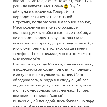
внезапно гавкаю, а Мася хохочет) Масянька
решила напугать меня сама
"Бу!" Я
ойкнула и отскочила. Теперь Мася
переодически пугает нас с папой.
В третьих, когда зазвонил дверной звонок,
Мася скорчила плаксивую рожицу и
подняла ручки, чтобы я взяла ее с собой, а
не оставляла одну. На ручках она стала
указывать в сторону двери и радоваться. До
этого она понимала только, когда звонит
телефон. И не понимала, что в этот момент
мне нужно уйти.
В четвертых, когда Мася сидела на коврике,
я подложила ей сзади под спинку подушку
и аккуратненько уложила на нее. Мася
обрадовалась, а когда я в следующий раз
подложила подушку, она потрогала ручкой
и опять с удовольствием улеглась. Теперь
она знает, что такое "мягко".
И наконец, ей понадобилось буквально пару
дней, чтобы освоиться в комнате и начать