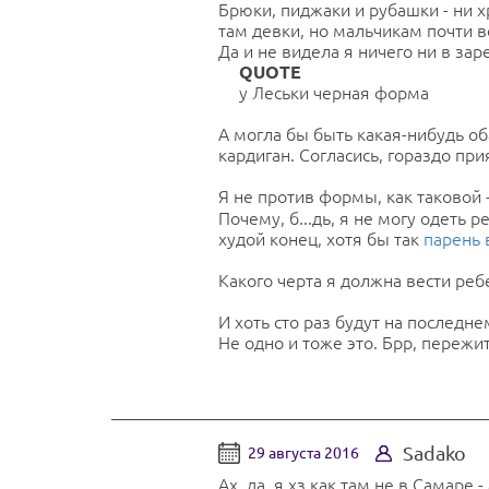
Брюки, пиджаки и рубашки - ни х
там девки, но мальчикам почти 
Да и не видела я ничего ни в заре
QUOTE
у Леськи черная форма
А могла бы быть какая-нибудь о
кардиган. Согласись, гораздо при
Я не против формы, как таковой 
Почему, б...дь, я не могу одеть р
худой конец, хотя бы так
парень 
Какого черта я должна вести реб
И хоть сто раз будут на последне
Не одно и тоже это. Брр, пережи
Sadako
29 августа 2016
Ах, да, я хз как там не в Самаре 