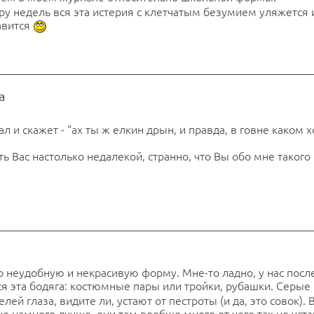
ару недель вся эта истерия с клетчатым безумием уляжется 
авится
а
 и скажет - "ах ты ж елкин дрын, и правда, в говне каком х
ать Вас настолько недалекой, странно, что Вы обо мне такого
 неудобную и некрасивую форму. Мне-то ладно, у нас посл
 вся эта бодяга: костюмные пары или тройки, рубашки. Серые
лей глаза, видите ли, устают от пестроты (и да, это совок). 
но намного лучше, они там вообще много от чего так не уста