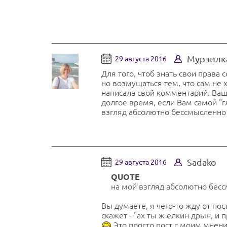
Мурзилк
29 августа 2016
Для того, чтоб знать свои права
но возмущаться тем, что сам не
написала свой комментарий. Ваше
долгое время, если Вам самой "г
взгляд абсолютно бессмысленно 
Sadako
29 августа 2016
QUOTE
на мой взгляд абсолютно бес
Вы думаете, я чего-то жду от по
скажет - "ах ты ж елкин дрын, и 
Это просто пост с моим мнен