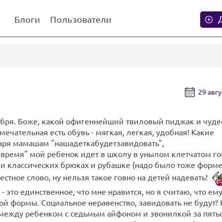
Блоги
Пользователи
29 авгу
тября. Боже, какой офигеннейший твиловый пиджак и чуд
мечательная есть обувь - мягкая, легкая, удобная! Какие
одаря мамашам "нашадеткабудетзавидовать",
евремя" мой ребенок идет в школу в унылом клетчатом го
и классических брюках и рубашке (надо было тоже форме
 честное слово, ну нельзя такое говно на детей надевать!
- это единственное, что мне нравится, но я считаю, что ем
й формы. Социальное неравенство, завидовать не будут? 
ы между ребенком с седьмым айфоном и звонилкой за пять