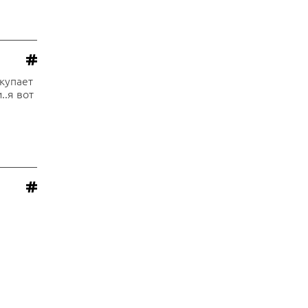
окупает
..я вот