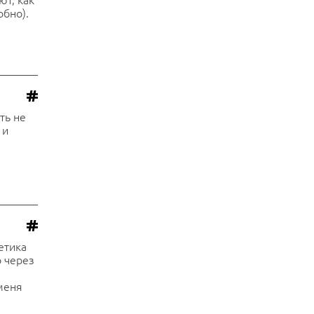
обно).
ть не
 и
етика
о через
 меня