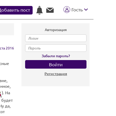
Гость
Добавить пост
Авторизация
ста 2016
Забыли пароль?
есные
Регистрация
вне,
нное,
). На
у будет
Ну да,
сот