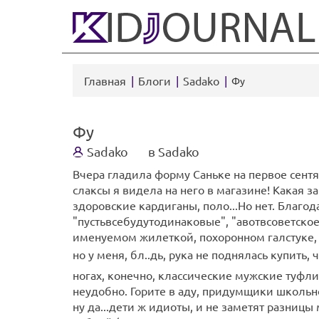
Главная
Блоги
Sadako
Фу
Фу
Sadako
в Sadako
Вчера гладила форму Саньке на первое сен
слаксы я видела на него в магазине! Какая за
здоровские кардиганы, поло...Но нет. Благ
"пустьвсебудутодинаковые", "авотвсоветско
именуемом жилеткой, похоронном галстуке, 
но у меня, бл..дь, рука не поднялась купить,
ногах, конечно, классические мужские туфли 
неудобно. Горите в аду, придумщики школьно
ну да...дети ж идиоты, и не заметят разниц