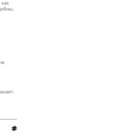
 как
добны.
на
асает.