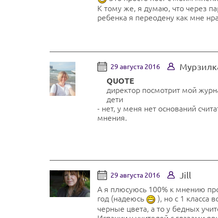
К тому же, я думаю, что через п
ребенка я переодену как мне нр
Мурзилк
29 августа 2016
QUOTE
директор посмотрит мой журнал
дети
- нет, у меня нет оснований счит
мнения.
Jill
29 августа 2016
А я плюсуюсь 100% к мнению про
год (надеюсь
), но с 1 класса
черные цвета, а то у бедных учите
Испании у учителей с глазами яв