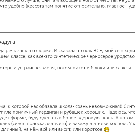
 что удобно (красота там понятие относительно, главное - уд
радуга
да речь зашла о форме. И сказала что как ВСЕ, мой сын ходи
ашем классе, как все-это синтетическое черносерое уродство
оторый устраивает меня, потом жакет и брюки или слаксы.
ма, к которой нас обязала школа- срань невозможная!! Синт
 Купила приличный кардиган и рубашек хороших. Надеюсь, чт
дет форме, буду одевать в более здоровую ткань. А потом
нь (синяя полоска, мать его) и закажу в ателье костюм. У
 длинный, на нём всё или висит, или короткое