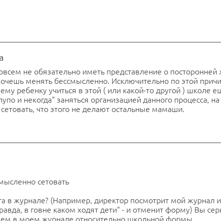
а
 совсем не обязательно иметь представление о посторонней 
 хочешь менять бессмысленно. Исключительно по этой прич
му ребенку учиться в этой ( или какой-то другой ) школе е
лупо и некогда" заняться организацией данного процесса, на
сетовать, что этого не делают остальные мамаши.
смысленно сетовать
ста в журнале? (Например, директор посмотрит мой журнал и
правда, в говне каком ходят дети" - и отменит форму) Вы се
ием в моем журнале относительно школьной формы.