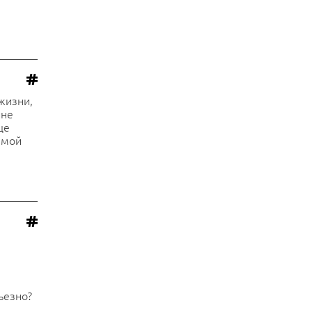
жизни,
ине
ще
 мой
рьезно?