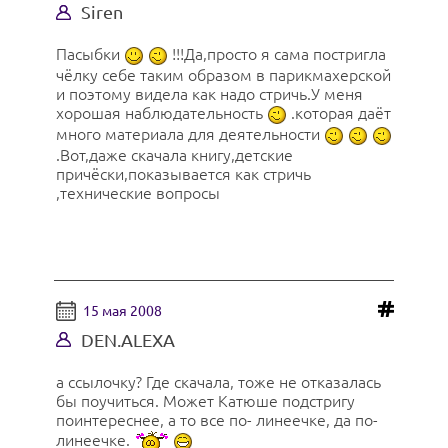
Siren
Пасыбки
!!!Да,просто я сама постригла
чёлку себе таким образом в парикмахерской
и поэтому видела как надо стричь.У меня
хорошая наблюдательность
.которая даёт
много материала для деятельности
.Вот,даже скачала книгу,детские
причёски,показывается как стричь
,технические вопросы
15 мая 2008
DEN.ALEXA
а ссылочку? Где скачала, тоже не отказалась
бы поучиться. Может Катюше подстригу
поинтереснее, а то все по- линеечке, да по-
линеечке.