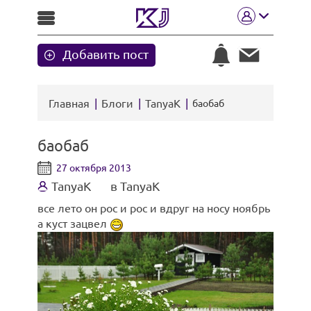
Добавить пост
Главная
Блоги
TanyaK
баобаб
баобаб
27 октября 2013
TanyaK
в TanyaK
все лето он рос и рос и вдруг на носу ноябрь
а куст зацвел