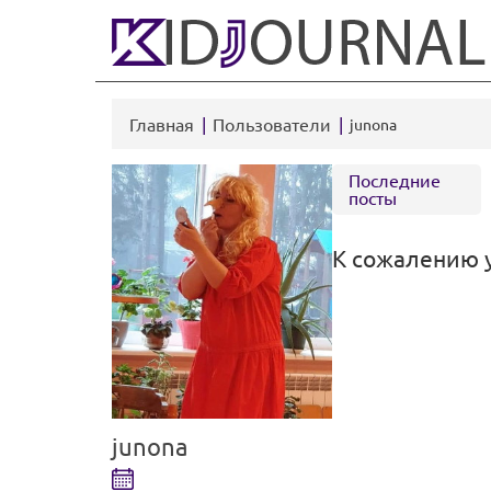
Главная
Пользователи
junona
Последние
посты
К сожалению у
junona