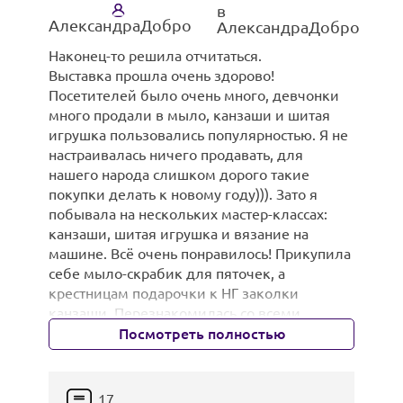
в
АлександраДобро
АлександраДобро
Наконец-то решила отчитаться.
Выставка прошла очень здорово!
Посетителей было очень много, девчонки
много продали в мыло, канзаши и шитая
игрушка пользовались популярностью. Я не
настраивалась ничего продавать, для
нашего народа слишком дорого такие
покупки делать к новому году))). Зато я
побывала на нескольких мастер-классах:
канзаши, шитая игрушка и вязание на
машине. Всё очень понравилось! Прикупила
"Фотограф Джейд Билл запустила
себе мыло-скрабик для пяточек, а
провокационный проект, призванный
крестницам подарочки к НГ заколки
изменить понятие о женской красоте.
канзаши. Перезнакомилась со всеми
мастерицами, пообщалась и получила массу
Посмотреть полностью
В начале прошлого года Джейд Билл,
удовольствия. Особенно произвели
молодая мать из Аризонского города Тусон,
впечатления букеты из конфет и игрушки
зашла в свою студию, разделась, взяла на
из чулок - они просто нечто!
17
руки своего месячного младенца и сделала