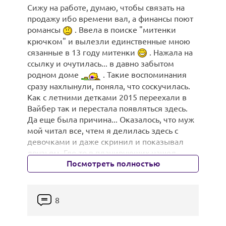
Сижу на работе, думаю, чтобы связать на
не большой, но иногда такой существенной,
продажу ибо времени вал, а финансы поют
особенно сейчас, когда здоровье мое дает
романсы
. Ввела в поиске "митенки
сбой
. Все-таки не осталось для меня
крючком" и вылезли единственные мною
бесследной нервотрепка в течении 3 лет,
сязанные в 13 году митенки
. Нажала на
которую он мне обеспечил...
ссылку и очутилась... в давно забытом
3 года питался он отдельно, не
родном доме
. Такие воспоминания
разговаривал со мной, жил как хотел, а
сразу нахлынули, поняла, что соскучилась.
потом потерял работу. И вдруг стал со мной
Как с летними детками 2015 переехали в
любезен и ласков, супчики мои сразу
Вайбер так и перестала появляться здесь.
пошли на ура
, но денег целый год он не
Да еще была причина... Оказалось, что муж
приносил. Я потерпела 4 месяца, потом
мой читал все, чтем я делилась здесь с
заявила, что кормить его больше не
девочками и даже скринил и показывал
собираюсь. Пригрозила разводом, не
друзьям. Где-то в планирующих нашел
развелась только потому, что нам хорошо
Посмотреть полностью
доказательство, что я специально
помогала свекровь, так и выжили. В августе
запланировала беременность и подстроила
2018 он вышел на работу продавцом в
все, увидел, что я негативно отзывалась о
обувной магазин свекрови. Теперь он как
его матери. Никогда мы не читали
Гена Букин за 15 тыщ подносит сапожки
8
переписку друг друга, но вся эта ситуация
дамам
. Я работаю в другом ее
показала мне мужа с изнанки и изнанка эта
магазине и з/п у меня еще меньше. Денег