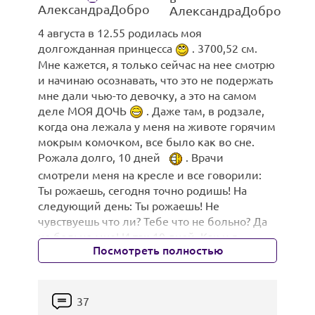
АлександраДобро
АлександраДобро
4 августа в 12.55 родилась моя
долгожданная принцесса
. 3700,52 см.
Мне кажется, я только сейчас на нее смотрю
и начинаю осознавать, что это не подержать
мне дали чью-то девочку, а это на самом
деле МОЯ ДОЧЬ
. Даже там, в родзале,
когда она лежала у меня на животе горячим
мокрым комочком, все было как во сне.
Рожала долго, 10 дней
. Врачи
смотрели меня на кресле и все говорили:
Ты рожаешь, сегодня точно родишь! На
Взрослые совсем стали мальчики мои. Без
следующий день: Ты рожаешь! Не
Гриши вообще я никак, он Софии вместо
чувствуешь что ли? Тебе что не больно? Да
папы, сижу жду его из школы, чтобы собой
не больно мне! И так 10 дней. Как и в
заняться, пока он с ней играет. Она сидит
Посмотреть полностью
предыдущие 2 раза больно было стало
одна в манеже, на полу ползает, но я все
только после того, как прокололи пузырь, а
равно боюсь ее надолго одну оставлять, в
очень больно последние 2 схватки, которые
ванну не пойду если она одна и не спит.
шли друг за другом и перешли сразу в
37
Влад тоже повзрослел, но по-прежнему
потуги. В 11 утра прокололи пузырь, а через