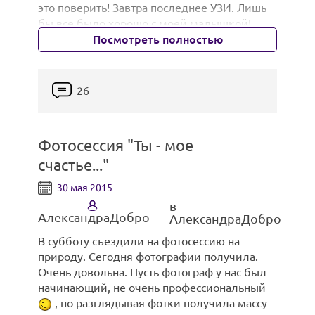
это поверить! Завтра последнее УЗИ. Лишь
дальше
. У меня есть 2 сына и дочь,
На прошлой неделе массаж делал, в ПК:
бы все было хорошо с моей малышкой!
каждый занимает свое место в моем сердце
Фото в комментариях.
Посмотреть полностью
и они то, ради чего нужно и хочется жить,
свершать, творить и стремиться! Теперь я
знаю как жить и что делать дальше, я знаю,
что у меня будет все хорошо. У меня и моих
26
детей все будет хо-ро-шо
!
Фотосессия "Ты - мое
счастье..."
30 мая 2015
в
АлександраДобро
АлександраДобро
В субботу съездили на фотосессию на
природу. Сегодня фотографии получила.
Очень довольна. Пусть фотограф у нас был
начинающий, не очень профессиональный
, но разглядывая фотки получила массу