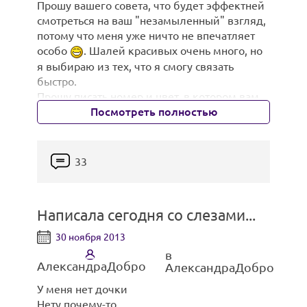
гирлянды и конфеток:
фотографии, меня бросило в холодный
Прошу вашего совета, что будет эффектней
пот», — признается Николь Мид, одна из
смотреться на ваш "незамыленный" взгляд,
моделей Билл.
потому что меня уже ничто не впечатляет
особо
. Шалей красивых очень много, но
Большинство женщин, которые приняли
я выбираю из тех, что я смогу связать
участие в проекте, стесняются своего тела и
быстро.
Мид не является исключением. Родив
Прошу писать номер и цвет, в котором вам
первого ребенка, она начала прятать живот.
видится изделие. Выбрать надо 3 штуки
Посмотреть полностью
О бикини на пляже не могло быть и речи.
желательно до конца недели.
Съемок она ждала с ужасом, но решительно.
Итак:
На фотосессию женщина взяла своих трех
1.Платок из снежинок
33
сыновей.
Написала сегодня со слезами...
30 ноября 2013
в
АлександраДобро
АлександраДобро
У меня нет дочки
Нету почему-то.