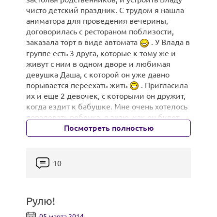
чисто детский праздник. С трудом я нашла
аниматора для проведения вечерины,
договорилась с рестораном поблизости,
заказала торт в виде автомата
. У Влада в
группе есть 3 друга, которые к тому же и
живут с ним в одном дворе и любимая
девушка Даша, с которой он уже давно
порывается переехать жить
. Пригласила
их и еще 2 девочек, с которыми он дружит,
когда ездит к бабушке. Мне очень хотелось
порадовать ребенка, я знаю, как он будет
Посмотреть полностью
счастлив видеть всех своих друзей. Пришли,
правда, не все, но праздника это не
омрачило.
С подружкой:
10
Рулю!
Продолжение в комментах
05 марта 2014