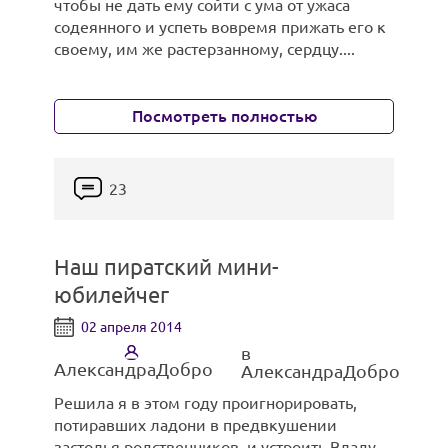
чтобы не дать ему сойти с ума от ужаса
содеянного и успеть вовремя прижать его к
своему, им же растерзанному, сердцу....
Посмотреть полностью
23
Наш пиратский мини-
юбилейчег
02 апреля 2014
в
АлександраДобро
АлександраДобро
Решила я в этом году проигнорировать,
потиравших ладони в предвкушении
застолья родственников, и устроить Владу