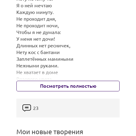
Я о ней мечтаю
Каждую минуту.
Не проходит дня,
Не проходит ночи,
Продолжение в комментариях...
Чтобы я не думала:
У меня нет дочи!
Длинных нет ресничек,
Нету кос с бантами
Заплетённых мамиными
Нежными руками.
Не хватает в доме
Розового цвета,
Плюшевых игрушек -
Посмотреть полностью
2.Звёздная шаль
Доченька, ну где ты!?
У меня два сына -
Два мужских начала,
23
3.
Словно два созвездья
Я с небес достала.
У меня два сына -
4.
Мои новые творения
Два крыла могучих