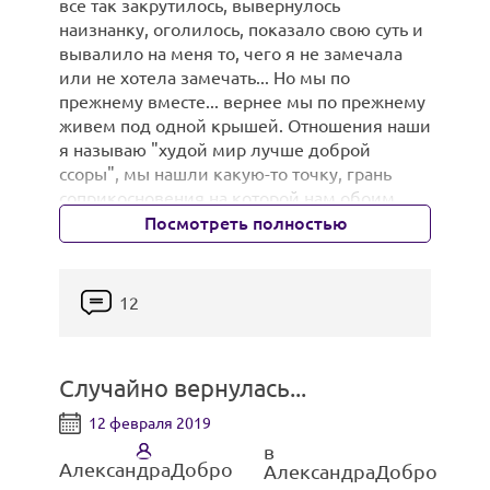
все так закрутилось, вывернулось
наизнанку, оголилось, показало свою суть и
вывалило на меня то, чего я не замечала
или не хотела замечать... Но мы по
прежнему вместе... вернее мы по прежнему
живем под одной крышей. Отношения наши
я называю "худой мир лучше доброй
ссоры", мы нашли какую-то точку, грань
соприкосновения на которой нам обоим
боле-менее комфортно общаться, не
Посмотреть полностью
вызываю друг у друга отрицательных
эмоций. Меня по прежнему бесит его
откровенный похуизм, но я просто
12
перестала ждать от него чего-то другого. Мы
живем в зависимости друг от друга. Он
никогда не признается, наверное, даже
Случайно вернулась...
самому себе, что больше всего на свете
боится потерять свою семью. О не умеет
12 февраля 2019
показывать свою любовь, не знает как
в
беречь, то, что ему дорого. Я живу в
АлександраДобро
АлександраДобро
зависимости от его помощи с детьми, хоть и