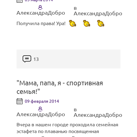
в
АлександраДобро
АлександраДобро
Получила права! Ура!
С друзьями:
13
"Мама, папа, я - спортивная
семья!"
09 февраля 2014
в
АлександраДобро
АлександраДобро
Вчера в нашем городе проходила семейная
Сам капитан Флинт:
эстафета по плаванью посвященная