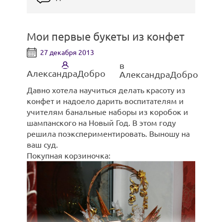
серию автопортретов.
На снимках она увидела незнакомое тело —
Мои первые букеты из конфет
округлости, которых не было до
27 декабря 2013
беременности, растяжки и складки.
Увиденное ей не очень понравилось.
в
АлександраДобро
АлександраДобро
Однако она все же опубликовала фото в
своем блоге, желая показать ту сторону
Давно хотела научиться делать красоту из
материнства, которую обычно обходят
конфет и надоело дарить воспитателям и
вниманием. СМИ переполнены
учителям банальные наборы из коробок и
Фото в комментариях.
изображениями женских тел. Но не таких.
шампанского на Новый Год. В этом году
решила поэкспериментировать. Выношу на
После автопортретов Билл опубликовала в
ваш суд.
Facebook фото своей подруги: к животу,
Покупная корзиночка:
покрытому морщинами, прижалось двое
детей.