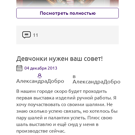
Посмотреть полностью
Эти корзиночки сама делала:
11
Идея распространилась, как вирус. Сотни
женщин начали просить Билл о подобной
Девчонки нужен ваш совет!
фотосессии. Фотограф сняла уже более 70
матерей и сделала из этих материалов
04 декабря 2013
альбом, который назвала «Красивое тело».
в
Планируется, что он выйдет в январе
АлександраДобро
АлександраДобро
следующего года. Предзаказ уже можно
сделать на сайте проекта.
В нашем городе скоро будет проходить
первая выставка изделий ручной работы. Я
Билл не пользуется услугами визажистов и
хочу поучаствовать со своими шалями. Не
не пытается скрыть недостатки своих
знаю сколько успею связать, но хотелось бы
моделей.
пару шалей и палантин успеть. Плюс свою
шаль выставлю и ещё снуд у меня в
А это ёлочка из бутылки шампанского,
«Помню, когда я получила свои
производстве сейчас.