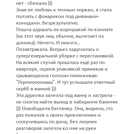
нет - сбежала )))
Зная ее любовь к темным норкам, я стала
ползать с фонариком под диванами-
комодами. Безрезультатно.
Пошла шуршать ее кормушкой по комнате
(на этот звук она, обычно, вылезает из
домика). Ничего. И никого...
Позавтракала. Всерьез задумалась о
супергенеральной уборке с перестановкой.
На всякий случай прошлась еще раз по
квартире, скрипя упаковкой пряников и
срывающимся голосом попискивая:
"Гермиоооонааа". И тут услышала ответный
скрёб в ванной )))
Эта дурилка залезла под ванну и застряла -
не смогла найти выход в лабиринте баночек
))) Освободила беглянку. Она, видимо, сто
раз пожалев о своем приключении и
соскучившись по дому, без лишних
разговоров залезла ко мне на руки