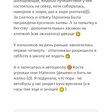
(холоднющая, видимо путешествие у нее
состоялось на север, хотя собиралась,
наверное к морю, раз к воде умотала)))).
За смелось и отвагу Гермиона была
награждена кусочком халвы. А за попытку к
бегству - дополнительным засовом на
хлипкой (как оказалось) дверце
У мальчиков на день раньше закончилась
первая четверть - отличникам разрешили в
субботу в школу не ходить
А я записалась в автошколу
Костя
угрожал мне Матисом (дешево и бить не
жалко (с)). Я подумала, что пора - на
автобусы у нас уходит куча времени (а в
часы пик еще и эмоций
).