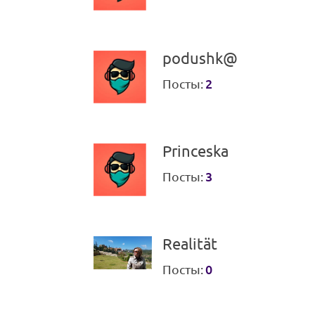
podushk@
Посты:
2
Princeska
Посты:
3
Realität
Посты:
0